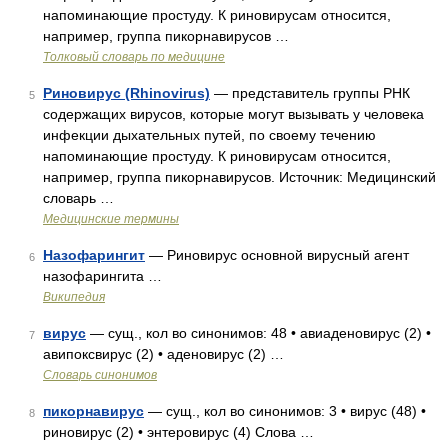
напоминающие простуду. К риновирусам относится,
например, группа пикорнавирусов …
Толковый словарь по медицине
Риновирус (Rhinovirus)
— представитель группы РНК
5
содержащих вирусов, которые могут вызывать у человека
инфекции дыхательных путей, по своему течению
напоминающие простуду. К риновирусам относится,
например, группа пикорнавирусов. Источник: Медицинский
словарь …
Медицинские термины
Назофарингит
— Риновирус основной вирусный агент
6
назофарингита …
Википедия
вирус
— сущ., кол во синонимов: 48 • авиаденовирус (2) •
7
авипоксвирус (2) • аденовирус (2) …
Словарь синонимов
пикорнавирус
— сущ., кол во синонимов: 3 • вирус (48) •
8
риновирус (2) • энтеровирус (4) Слова …