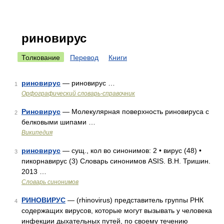
риновирус
Толкование
Перевод
Книги
риновирус
— риновирус …
1
Орфографический словарь-справочник
Риновирус
— Молекулярная поверхность риновируса с
2
белковыми шипами …
Википедия
риновирус
— сущ., кол во синонимов: 2 • вирус (48) •
3
пикорнавирус (3) Словарь синонимов ASIS. В.Н. Тришин.
2013 …
Словарь синонимов
РИНОВИРУС
— (rhinovirus) представитель группы РНК
4
содержащих вирусов, которые могут вызывать у человека
инфекции дыхательных путей, по своему течению