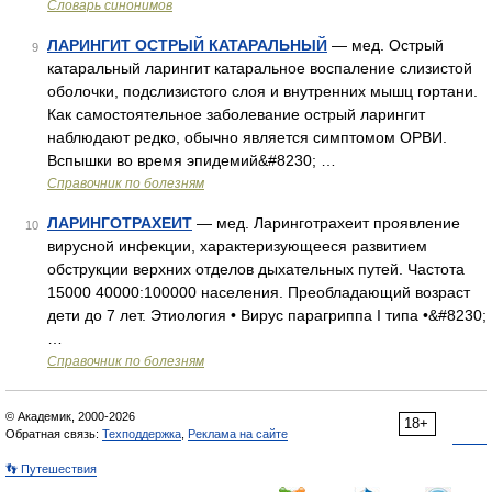
Словарь синонимов
ЛАРИНГИТ ОСТРЫЙ КАТАРАЛЬНЫЙ
— мед. Острый
9
катаральный ларингит катаральное воспаление слизистой
оболочки, подслизистого слоя и внутренних мышц гортани.
Как самостоятельное заболевание острый ларингит
наблюдают редко, обычно является симптомом ОРВИ.
Вспышки во время эпидемий&#8230; …
Справочник по болезням
ЛАРИНГОТРАХЕИТ
— мед. Ларинготрахеит проявление
10
вирусной инфекции, характеризующееся развитием
обструкции верхних отделов дыхательных путей. Частота
15000 40000:100000 населения. Преобладающий возраст
дети до 7 лет. Этиология • Вирус парагриппа I типа •&#8230;
…
Справочник по болезням
© Академик, 2000-2026
18+
Обратная связь:
Техподдержка
,
Реклама на сайте
👣 Путешествия